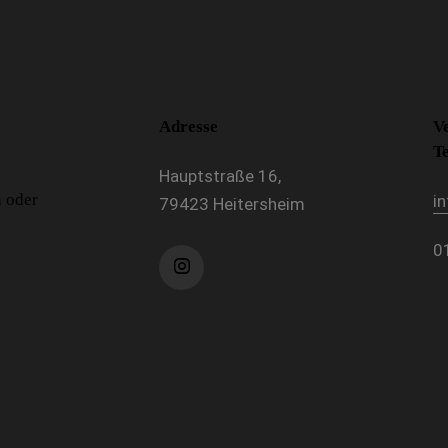
Adresse
V
T
Hauptstraße 16,
h oder
i
79423 Heitersheim
0