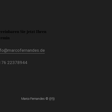
ereinbaren Sie jetzt Ihren
ermin
nfo@marcofernandes.de
176 22378944
Marco Fernandes
© {{Y}}